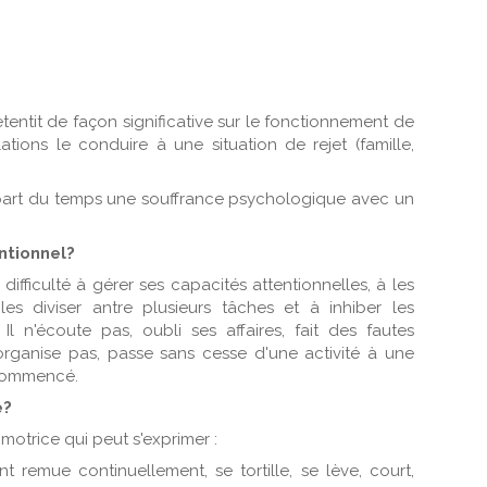
etentit de façon significative sur le fonctionnement de
ations le conduire à une situation de rejet (famille,
upart du temps une souffrance psychologique avec un
entionnel?
ifficulté à gérer ses capacités attentionnelles, à les
es diviser antre plusieurs tâches et à inhiber les
 Il n'écoute pas, oubli ses affaires, fait des fautes
 s'organise pas, passe sans cesse d'une activité à une
a commencé.
é?
homotrice qui peut s'exprimer :
nt remue continuellement, se tortille, se lève, court,