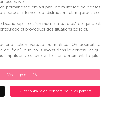
çon excessive.
 est en permanence envahi par une multitude de pensés
e sources internes de distraction et majorent ses
rle beaucoup, c'est "un moulin à paroles", ce qui peut
 entourage et provoquer des situations de rejet.
ber une action verbale ou motrice. On pourrait la
e ce "frein" que nous avons dans le cerveau et qui
s impulsions et choisir le comportement le plus
Dépistage du TDA
Questionnaire de conners pour les parents