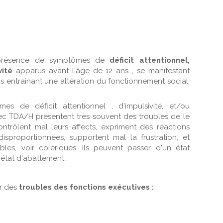
 présence de symptômes de
déficit attentionnel,
vité
apparus avant l'âge de 12 ans , se manifestant
s entrainant une altération du fonctionnement social,
es de déficit attentionnel , d'impulsivité, et/ou
avec TDA/H présentent très souvent des troubles de le
contrôlent mal leurs affects, expriment des réactions
isproportionnées, supportent mal la frustration, et
ables, voir colériques. Ils peuvent passer d'un état
état d'abattement .
r des
troubles des fonctions exécutives :