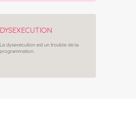
DYSEXECUTION
La dysexécution est un trouble de la
programmation.