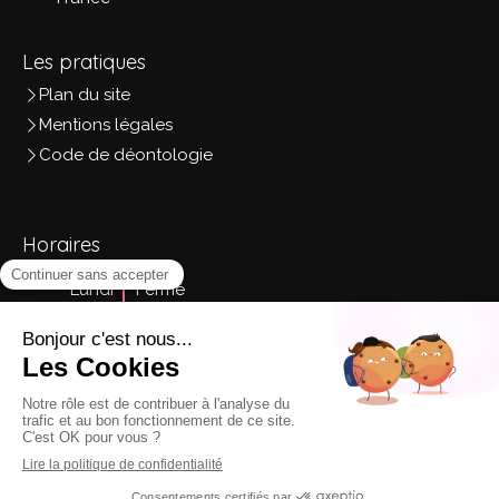
Les pratiques
Plan du site
Mentions légales
Code de déontologie
Horaires
Lundi
Fermé
Mardi
9h - 18h
Mercredi
9h - 18h
Jeudi
Fermé
Vendredi
Fermé
Samedi
9h - 18h
Dimanche
Fermé