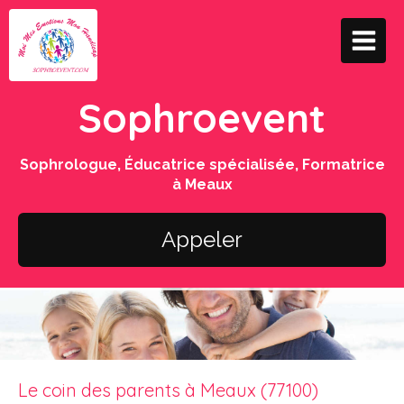
Sophroevent
Sophrologue, Éducatrice spécialisée, Formatrice
à Meaux
Appeler
Le coin des parents à Meaux (77100)