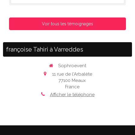
Voir tous les témoignages
françoise Tahiri à Varreddes
Sophroevent
11 rue de l'Arbalète
77100
Meaux
France
Afficher le téléphone