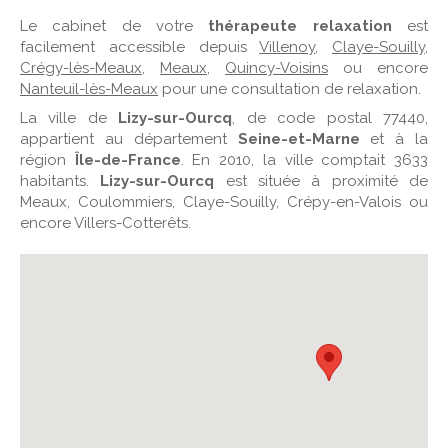
Le cabinet de votre
thérapeute relaxation
est
facilement accessible depuis
Villenoy
,
Claye-Souilly
,
Crégy-lès-Meaux
,
Meaux
,
Quincy-Voisins
ou encore
Nanteuil-lès-Meaux
pour une consultation de relaxation.
La ville de
Lizy-sur-Ourcq
, de code postal 77440,
appartient au département
Seine-et-Marne
et à la
région
Île-de-France
. En 2010, la ville comptait 3633
habitants.
Lizy-sur-Ourcq
est située à proximité de
Meaux, Coulommiers, Claye-Souilly, Crépy-en-Valois ou
encore Villers-Cotterêts.